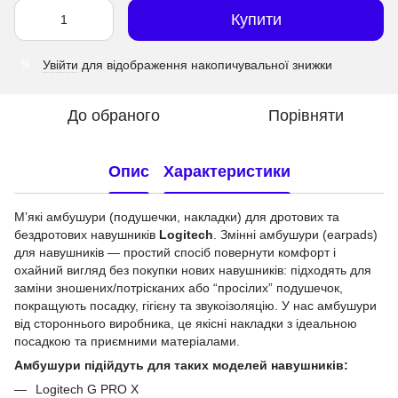
Купити
Увійти
для відображення накопичувальної знижки
%
До обраного
Порівняти
Опис
Характеристики
Мʼякі амбушури (подушечки, накладки) для дротових та
бездротових навушників
Logitech
. Змінні амбушури (earpads)
для навушників — простий спосіб повернути комфорт і
охайний вигляд без покупки нових навушників: підходять для
заміни зношених/потрісканих або “просілих” подушечок,
покращують посадку, гігієну та звукоізоляцію. У нас амбушури
від стороннього виробника, це якісні накладки з ідеальною
посадкою та приємними матеріалами.
Амбушури підійдуть для таких моделей навушників:
Logitech G PRO X