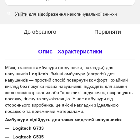
Увійти
для відображення накопичувальної знижки
%
До обраного
Порівняти
Опис
Характеристики
Мʼякі, тканинні амбушури (подушечки, накладки) для
навушників
Logitech
. Змінні амбушури (earpads) для
навушників — простий спосіб повернути комфорт і охайний
вигляд без покупки нових навушників: підходять для заміни
зношених/потрісканих або “просілих” подушечок, покращують
посадку, гігієну та звукоізоляцію. У нас амбушури від
стороннього виробника, це якісні накладки з ідеальною
посадкою та приємними матеріалами.
Амбушури підійдуть для таких моделей навушників:
Logitech G733
Logitech G535