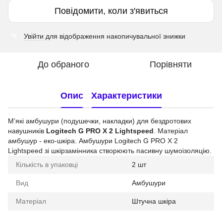
Повідомити, коли з'явиться
Увійти
для відображення накопичувальної знижки
%
До обраного
Порівняти
Опис
Характеристики
Мʼякі амбушури (подушечки, накладки) для бездротових
навушників
Logitech G PRO X 2 Lightspeed
. Матеріал
амбушур - еко-шкіра. Амбушури Logitech G PRO X 2
Lightspeed зі шкірзамінника створюють пасивну шумоізоляцію.
Кількість в упаковці
2 шт
Вид
Амбушури
Матеріал
Штучна шкіра