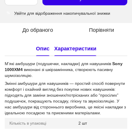
Увійти
для відображення накопичувальної знижки
%
До обраного
Порівняти
Опис
Характеристики
Мʼякі амбушури (подушечки, накладки) для навушників
Sony
1000XM4
виконані зі шкірзамінника, створюють пасивну
шумоізоляцію.
Змінні амбушури для навушників — простий спосіб повернути
комфорт і охайний вигляд без покупки нових навушників:
підходять для заміни зношених/потрісканих або “просілих”
подушечок, покращують посадку, гігієну та звукоізоляцію. У
нас амбушури від стороннього виробника, це якісні накладки з
ідеальною посадкою та приємними матеріалами.
Кількість в упаковці
2 шт