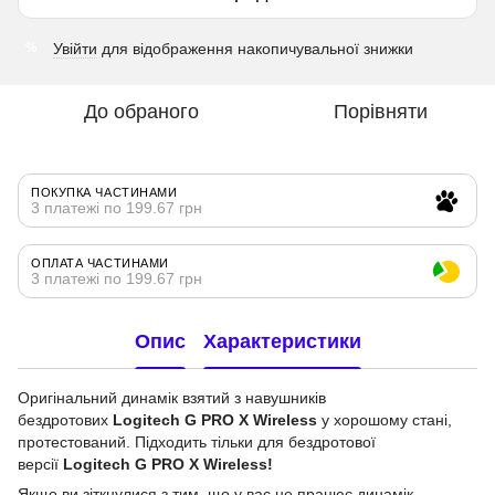
Увійти
для відображення накопичувальної знижки
%
До обраного
Порівняти
ПОКУПКА ЧАСТИНАМИ
3 платежі по 199.67 грн
ОПЛАТА ЧАСТИНАМИ
3 платежі по 199.67 грн
Опис
Характеристики
Оригінальний динамік взятий з навушників
бездротових
Logitech G PRO X Wireless
у хорошому стані,
протестований. Підходить тільки для бездротової
версії
Logitech G PRO X Wireless!
Якщо ви зіткнулися з тим, що у вас не працює динамік