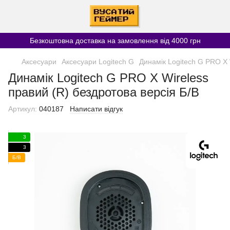
Безкоштовна доставка на замовлення від 4000 грн
Аксесуари
Аксесуари Logitech G
Динамік Logitech G PRO X 
Динамік Logitech G PRO X Wireless
правий (R) бездротова версія Б/В
Артикул:
040187
Написати відгук
3
3
Б/В