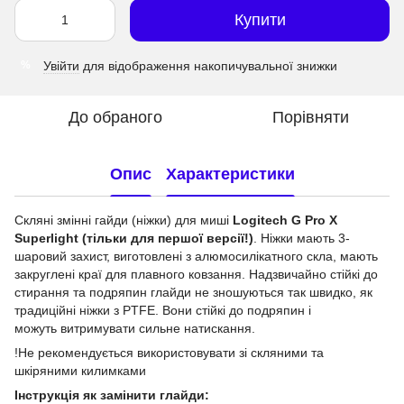
Купити
Увійти
для відображення накопичувальної знижки
%
До обраного
Порівняти
Опис
Характеристики
Скляні змінні гайди (ніжки) для миші
Logitech G Pro X
Superlight (тільки для першої версії!)
. Ніжки мають 3-
шаровий захист, виготовлені з алюмосилікатного скла, мають
закруглені краї для плавного ковзання. Надзвичайно стійкі до
стирання та подряпин глайди не зношуються так швидко, як
традиційні ніжки з PTFE. Вони стійкі до подряпин і
можуть витримувати сильне натискання.
!Не рекомендується використовувати зі скляними та
шкіряними килимками
Інструкція як замінити глайди: