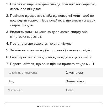
Обережно підніміть край глайда пластиковою карткою,
лезом або пінцетом.
Повільно відокремте глайд від поверхні миші, щоб не
пошкодити корпус. Переконайтесь, що зняли усі шари
старих глайдів.
Видаліть залишки клею за допомогою спирту або
спиртових серветок.
Протріть місце сухою м'якою ганчіркою.
Зніміть захисну плівку (якщо така є) з нових глайдів.
Рівно приклейте глайди на відповідні місця на миші.
Переконайтеся, що вони щільно прилягають до миші.
Кількість в упаковці
1 комплект
Вид
Змінні ніжки
Матеріал
Скло