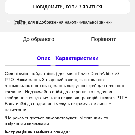
Повідомити, коли з'явиться
Увійти
для відображення накопичувальної знижки
%
До обраного
Порівняти
Опис
Характеристики
Скляні змінні гайди (ніжки) для миші Razer DeathAdder V3
PRO. Ніжки мають 3-шаровий захист, виготовлені з
алюмосилікатного скла, мають закруглені краї для плавного
ковзання. Надзвичайно стійкі до стирання та подряпин
глайди не зношуються так швидко, як традиційні ніжки з PTFE.
Вони стійкі до подряпин і можуть витримувати сильне
натискання.
!Не рекомендується використовувати зі скляними та
шкіряними килимками
Інструкція як замінити глайди: