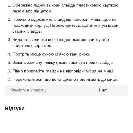
Обережно підніміть край глайда пластиковою карткою,
лезом або пінцетом.
Повільно відокремте глайд від поверхні миші, щоб не
пошкодити корпус. Переконайтесь, що зняли усі шари
старих глайдів.
Видаліть залишки клею за допомогою спирту або
спиртових серветок.
Протріть місце сухою м'якою ганчіркою.
Зніміть захисну плівку (якщо така є) з нових глайдів.
Рівно приклейте глайди на відповідні місця на миші.
Переконайтеся, що вони щільно прилягають до миші.
Кількість в упаковці
1 шт
Відгуки