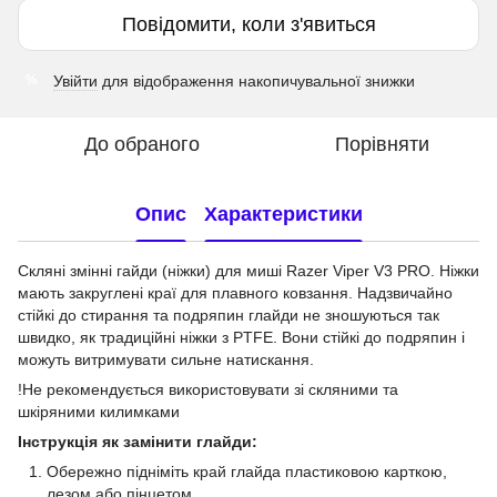
Повідомити, коли з'явиться
Увійти
для відображення накопичувальної знижки
%
До обраного
Порівняти
Опис
Характеристики
Скляні змінні гайди (ніжки) для миші Razer Viper V3 PRO. Ніжки
мають закруглені краї для плавного ковзання. Надзвичайно
стійкі до стирання та подряпин глайди не зношуються так
швидко, як традиційні ніжки з PTFE. Вони стійкі до подряпин і
можуть витримувати сильне натискання.
!Не рекомендується використовувати зі скляними та
шкіряними килимками
Інструкція як замінити глайди:
Обережно підніміть край глайда пластиковою карткою,
лезом або пінцетом.