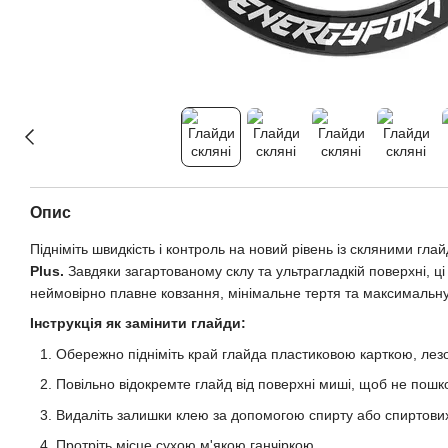
Опис
Підніміть швидкість і контроль на новий рівень із скляними гл
Plus
.
Завдяки загартованому склу та ультрагладкій поверхні, ц
неймовірно плавне ковзання, мінімальне тертя та максимальну т
Інструкція як замінити глайди:
Обережно підніміть край глайда пластиковою карткою, лез
Повільно відокремте глайд від поверхні миші, щоб не пошк
Видаліть залишки клею за допомогою спирту або спиртових
Протріть місце сухою м'якою ганчіркою.