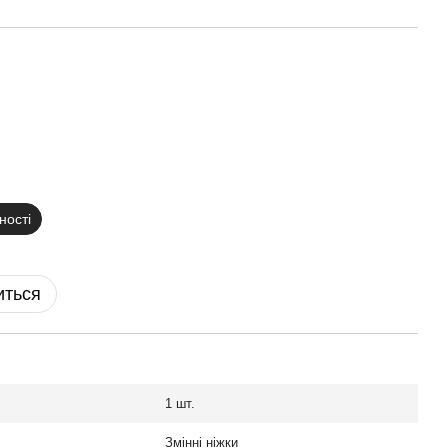
ності
иться
1 шт.
Змінні ніжки