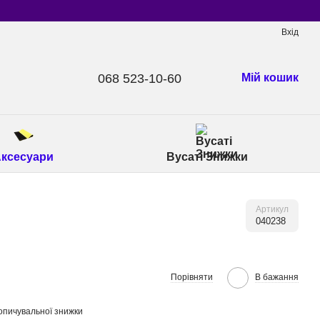
Вхід
068 523-10-60
Мій кошик
ксесуари
Вусаті Знижки
Артикул
040238
Порівняти
В бажання
опичувальної знижки