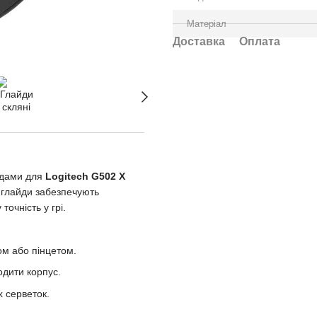
Матеріал
Доставка
Оплата
айдами для
Logitech G502 X
і глайди забезпечують
очність у грі.
ом або пінцетом.
одити корпус.
 серветок.