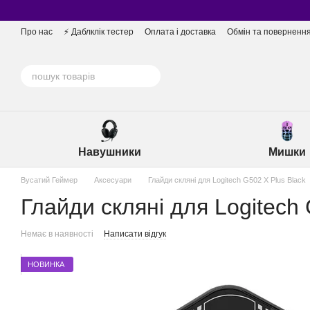
Перейти до основного контенту
Про нас
⚡️ Даблклік тестер
Оплата і доставка
Обмін та поверненн
Навушники
Мишки
Вусатий Геймер
Аксесуари
Глайди скляні для Logitech G502 X Plus Black
Глайди скляні для Logitech 
Немає в наявності
Написати відгук
НОВИНКА