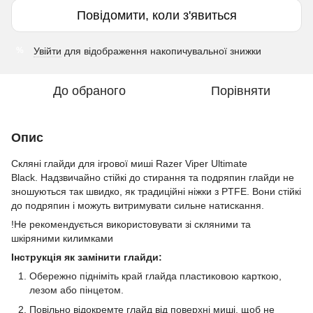
Повідомити, коли з'явиться
Увійти
для відображення накопичувальної знижки
%
До обраного
Порівняти
Опис
Скляні глайди для ігрової миші Razer Viper Ultimate
Black. Надзвичайно стійкі до стирання та подряпин глайди не
зношуються так швидко, як традиційні ніжки з PTFE. Вони стійкі
до подряпин і можуть витримувати сильне натискання.
!Не рекомендується використовувати зі скляними та
шкіряними килимками
Інструкція як замінити глайди:
Обережно підніміть край глайда пластиковою карткою,
лезом або пінцетом.
Повільно відокремте глайд від поверхні миші, щоб не