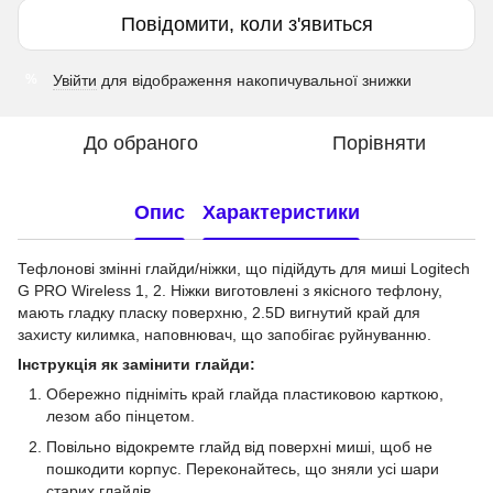
Повідомити, коли з'явиться
Увійти
для відображення накопичувальної знижки
%
До обраного
Порівняти
Опис
Характеристики
Тефлонові змінні глайди/ніжки, що підійдуть для миші Logitech
G PRO Wireless 1, 2. Ніжки виготовлені з якісного тефлону,
мають гладку пласку поверхню, 2.5D вигнутий край для
захисту килимка, наповнювач, що запобігає руйнуванню.
Інструкція як замінити глайди:
Обережно підніміть край глайда пластиковою карткою,
лезом або пінцетом.
Повільно відокремте глайд від поверхні миші, щоб не
пошкодити корпус. Переконайтесь, що зняли усі шари
старих глайдів.