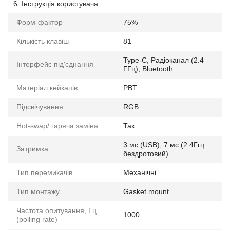
Інструкція користувача
Форм-фактор
75%
Кількість клавіш
81
Type-C, Радіоканал (2.4
Інтерфейс під'єднання
ГГц), Bluetooth
Матеріал кейкапів
PBT
Підсвічування
RGB
Hot-swap/ гаряча заміна
Так
3 мс (USB), 7 мс (2.4Ггц
Затримка
бездротовий)
Тип перемикачів
Механічні
Тип монтажу
Gasket mount
Частота опитування, Гц
1000
(polling rate)