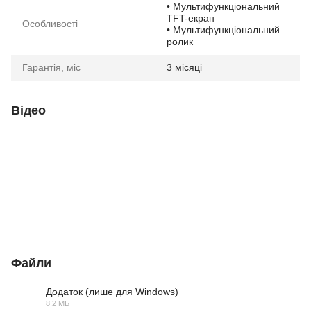
• Мультифункціональний
TFT-екран
Особливості
• Мультифункціональний
ролик
Гарантія, міс
3 місяці
Відео
Файли
Додаток (лише для Windows)
8.2 МБ
ZIP