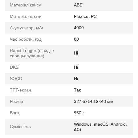
Матеріал кейсу
ABS
Матеріал плати
Flex-cut PC
Акумулятор, мАг
4000
Час роботи, год
80
Rapid Trigger (швидке
Ні
спрацьовування)
DKS
Ні
SOCD
Ні
TFT-екран
Так
Розмір
327.6×143.2×43 мм
Вага
960 г
Windows, macOS, Android,
Сумісність
iOS