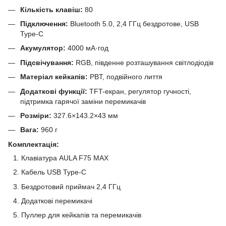
Кількість клавіш:
80
Підключення:
Bluetooth 5.0, 2,4 ГГц бездротове, USB
Type-C
Акумулятор:
4000 мА·год
Підсвічування:
RGB, південне розташування світлодіодів
Матеріал кейкапів:
PBT, подвійного лиття
Додаткові функції:
TFT-екран, регулятор гучності,
підтримка гарячої заміни перемикачів
Розміри:
327.6×143.2×43 мм
Вага:
960 г
Комплектація:
Клавіатура AULA F75 MAX
Кабель USB Type-C
Бездротовий приймач 2,4 ГГц
Додаткові перемикачі
Пуллер для кейкапів та перемикачів