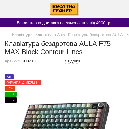
Безкоштовна доставка на замовлення від 4000 грн
Клавіатури
Клавіатури Aula
Клавіатура бездротова AULA F7
Клавіатура бездротова AULA F75
MAX Black Contour Lines
Артикул:
060215
3 відгуки
ХІТ
ГАРАНТІЯ 12 МІСЯЦІВ!
−6%
3
3