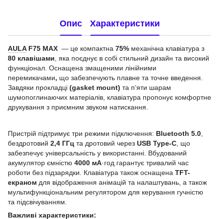
Опис
Характеристики
AULA
F75 MAX
— це компактна
75%
механічна клавіатура з
80 клавішами
, яка поєднує в собі стильний дизайн та високий
функціонал. Оснащена змащеними лінійними
перемикачами
,
що забезпечують плавне та точне введення.
Завдяки прокладці
(gasket mount)
та п’яти шарам
шумопоглинаючих матеріалів, клавіатура пропонує комфортне
друкування з приємним звуком натискання.
Пристрій підтримує три режими підключення:
Bluetooth 5.0
,
бездротовий
2,4 ГГц
та дротовий через
USB Type-C
, що
забезпечує універсальність у використанні. Вбудований
акумулятор ємністю
4000 мА
·год гарантує тривалий час
роботи без підзарядки. Клавіатура також оснащена
TFT-
екраном
для відображення анімацій та налаштувань, а також
мультифункціональним регулятором для керування гучністю
та підсвічуванням.
Важливі характеристики: