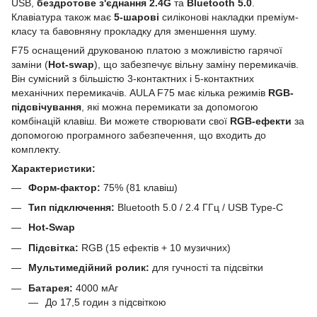
USB,
бездротове з'єднання 2.4G
та
Bluetooth 5.0
.
Клавіатура також має
5-шарові
силіконові накладки преміум-
класу та бавовняну прокладку для зменшення шуму.
F75 оснащений друкованою платою з можливістю гарячої
заміни (
Hot-swap
), що забезпечує вільну заміну перемикачів.
Він сумісний з більшістю 3-контактних і 5-контактних
механічних перемикачів. AULA F75 має кілька режимів
RGB-
підсвічування
, які можна перемикати за допомогою
комбінацій клавіш. Ви можете створювати свої
RGB-ефекти
за
допомогою програмного забезпечення, що входить до
комплекту.
Характеристики:
Форм-фактор:
75% (81 клавіш)
Тип підключення:
Bluetooth 5.0 / 2.4 ГГц / USB Type-C
Hot-Swap
Підсвітка:
RGB (15 ефектів + 10 музичних)
Мультимедійний ролик:
для гучності та підсвітки
Батарея:
4000 мАг
До 17,5 годин з підсвіткою