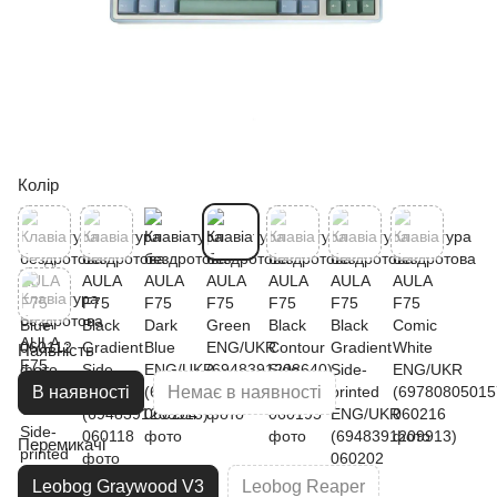
Колір
Наявність
В наявності
Немає в наявності
Перемикачі
Leobog Graywood V3
Leobog Reaper