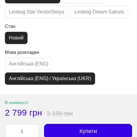
Leobog Star Vector/Seiya
Leobog Dream Sakura
Стан
Новий
Мова розкладки
Англійська (ENG)
Англійська (ENG) / Українська (UKR)
В наявності
2 799 грн
3 199 грн
Купити