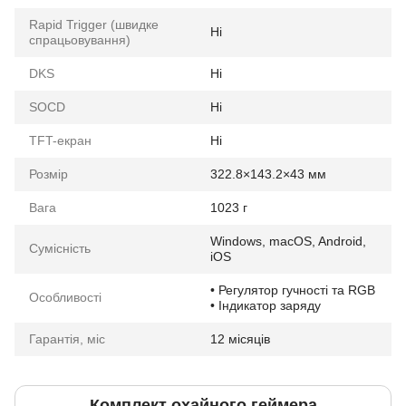
Rapid Trigger (швидке
Ні
спрацьовування)
DKS
Ні
SOCD
Ні
TFT-екран
Ні
Розмір
322.8×143.2×43 мм
Вага
1023 г
Windows, macOS, Android,
Сумісність
iOS
• Регулятор гучності та RGB
Особливості
• Індикатор заряду
Гарантія, міс
12 місяців
Комплект охайного геймера