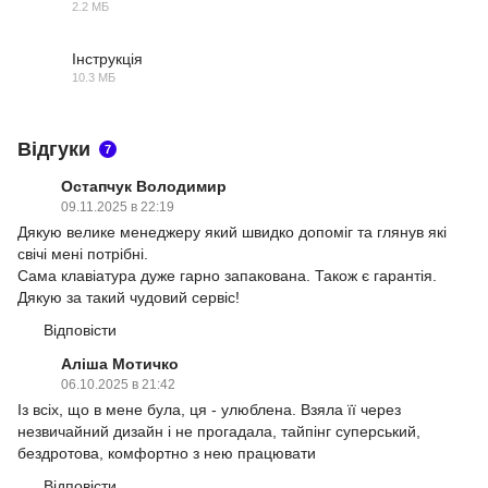
2.2 МБ
ZIP
Інструкція
10.3 МБ
PDF
Відгуки
7
Остапчук Володимир
09.11.2025 в 22:19
Дякую велике менеджеру який швидко допоміг та глянув які
свічі мені потрібні.
Сама клавіатура дуже гарно запакована. Також є гарантія.
Дякую за такий чудовий сервіс!
Відповісти
Аліша Мотичко
06.10.2025 в 21:42
Із всіх, що в мене була, ця - улюблена. Взяла її через
незвичайний дизайн і не прогадала, тайпінг суперський,
бездротова, комфортно з нею працювати
Відповісти