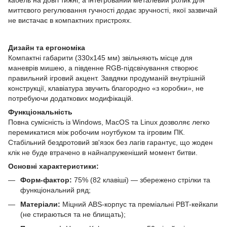
миттєвого регулювання гучності додає зручності, якої зазвичай
не вистачає в компактних пристроях.
Дизайн та ергономіка
Компактні габарити (330x145 мм) звільняють місце для
маневрів мишею, а південне RGB-підсвічування створює
правильний ігровий акцент. Завдяки продуманій внутрішній
конструкції, клавіатура звучить благородно «з коробки», не
потребуючи додаткових модифікацій.
Функціональність
Повна сумісність із Windows, MacOS та Linux дозволяє легко
перемикатися між робочим ноутбуком та ігровим ПК.
Стабільний бездротовий зв'язок без лагів гарантує, що жоден
клік не буде втрачено в найнапруженіший момент битви.
Основні характеристики:
Форм-фактор:
75% (82 клавіші) — збережено стрілки та
функціональний ряд;
Матеріали:
Міцний ABS-корпус та преміальні PBT-кейкапи
(не стираються та не блищать);