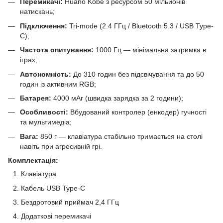
Перемикачі:
Huano Kobe з ресурсом 50 мільйонів
натискань;
Підключення:
Tri-mode (2.4 ГГц / Bluetooth 5.3 / USB Type-
C);
Частота опитування:
1000 Гц — мінімальна затримка в
іграх;
Автономність:
До 310 годин без підсвічування та до 50
годин із активним RGB;
Батарея:
4000 мАг (швидка зарядка за 2 години);
Особливості:
Вбудований контролер (енкодер) гучності
та мультимедіа;
Вага:
850 г — клавіатура стабільно тримається на столі
навіть при агресивній грі.
Комплектація:
Клавіатура
Кабель USB Type-C
Бездротовий приймач 2,4 ГГц
Додаткові перемикачі