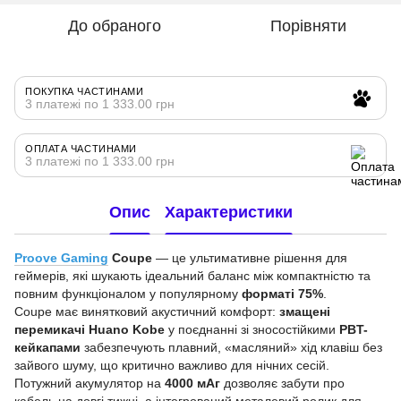
До обраного
Порівняти
ПОКУПКА ЧАСТИНАМИ
3 платежі по 1 333.00 грн
ОПЛАТА ЧАСТИНАМИ
3 платежі по 1 333.00 грн
Опис
Характеристики
Proove Gaming
Coupe
— це ультимативне рішення для
геймерів, які шукають ідеальний баланс між компактністю та
повним функціоналом у популярному
форматі 75%
.
Coupe має винятковий акустичний комфорт:
змащені
перемикачі Huano Kobe
у поєднанні зі зносостійкими
PBT-
кейкапами
забезпечують плавний, «масляний» хід клавіш без
зайвого шуму, що критично важливо для нічних сесій.
Потужний акумулятор на
4000 мАг
дозволяє забути про
кабель на довгі тижні, а інтегрований металевий ролик для