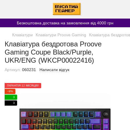
Безкоштовна доставка на замовлення від 4000 грн
Клавіатури
Клавіатури Proove Gaming
Клавіатура бездрото
Клавіатура бездротова Proove
Gaming Coupe Black/Purple,
UKR/ENG (WKCP00022416)
Артикул:
060231
Написати відгук
ГАРАНТІЯ 12 МІСЯЦІВ!
−9%
3
3