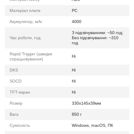
Матеріал плати
PC
Акумулятор, мАг
4000
З підсвічуванням: ~50 год;
Час роботи, год
Без підсвічування: ~310
год
Rapid Trigger (швидке
Ні
спрацьовування)
DKS
Ні
SOCD
Ні
TFT-екран
Ні
Розмір
330x145x39мм
Вага
850 г
Сумісність
Windows, macOS, ПК