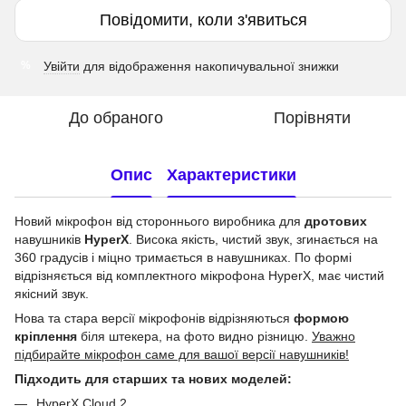
Повідомити, коли з'явиться
Увійти
для відображення накопичувальної знижки
%
До обраного
Порівняти
Опис
Характеристики
Новий мікрофон від стороннього виробника для
дротових
навушників
HyperX
. Висока якість, чистий звук, згинається на
360 градусів і міцно тримається в навушниках. По формі
відрізняється від комплектного мікрофона HyperX, має чистий
якісний звук.
Нова та стара версії мікрофонів відрізняються
формою
кріплення
біля штекера, на фото видно різницю.
Уважно
підбирайте мікрофон саме для вашої версії навушників!
Підходить для старших та нових моделей:
HyperX Cloud 2