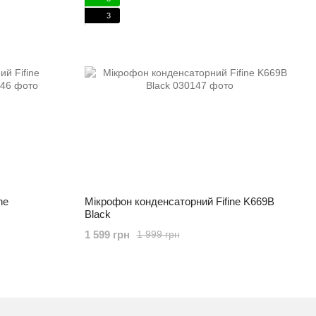
3
ne
Мікрофон конденсаторний Fifine K669B
Black
1 599 грн
1 999 грн