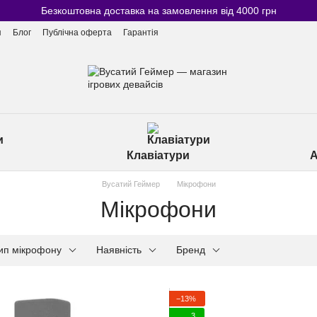
Безкоштовна доставка на замовлення від 4000 грн
я
Блог
Публічна оферта
Гарантія
Клавіатури
А
Вусатий Геймер
Мікрофони
Мікрофони
ип мікрофону
Наявність
Бренд
−13%
3