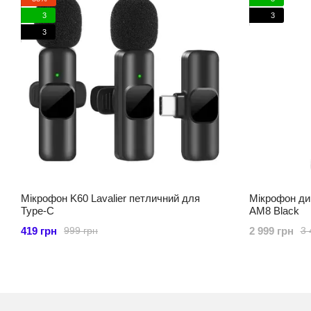
3
3
3
Мікрофон K60 Lavalier петличний для
Мікрофон дин
Type-C
AM8 Black
419 грн
2 999 грн
999 грн
3 