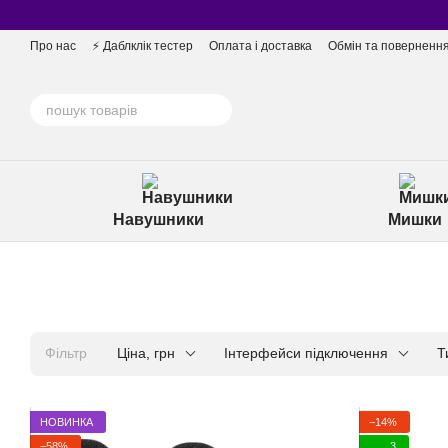
Перейти до основного контенту
Про нас
⚡️ Даблклік тестер
Оплата і доставка
Обмін та поверненн
Навушники
Мишки
Фільтр
Ціна, грн
Інтерфейси підключення
Т
НОВИНКА
−14%
−58%
3