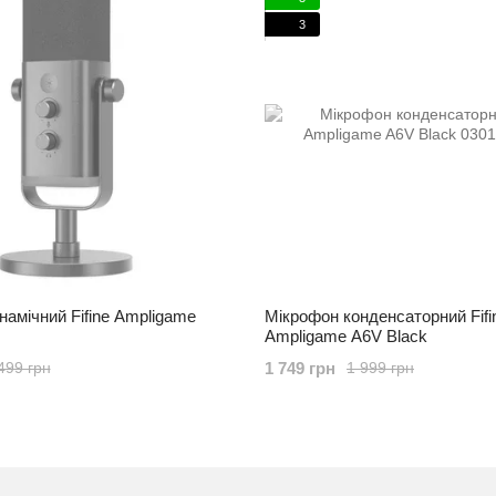
3
амічний Fifine Ampligame
Мікрофон конденсаторний Fifi
Ampligame A6V Black
1 749 грн
499 грн
1 999 грн