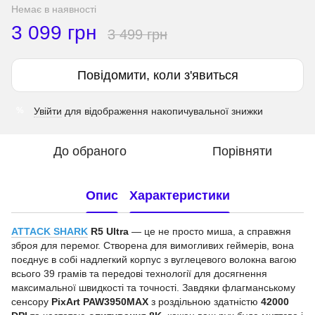
Немає в наявності
3 099 грн
3 499 грн
Повідомити, коли з'явиться
Увійти
для відображення накопичувальної знижки
%
До обраного
Порівняти
Опис
Характеристики
ATTACK SHARK
R5 Ultra
— це не просто миша, а справжня
зброя для перемог. Створена для вимогливих геймерів, вона
поєднує в собі надлегкий корпус з вуглецевого волокна вагою
всього 39 грамів та передові технології для досягнення
максимальної швидкості та точності. Завдяки флагманському
сенсору
PixArt PAW3950MAX
з роздільною здатністю
42000