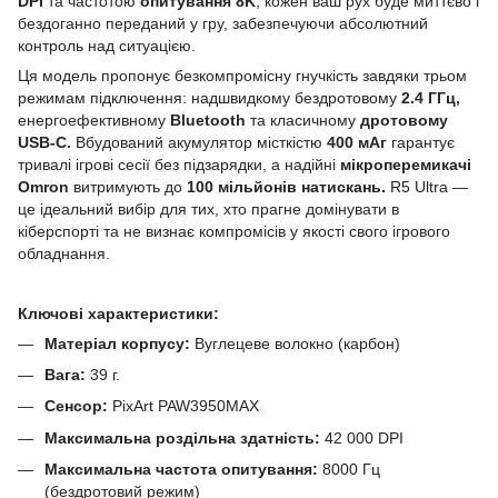
DPI
та частотою
опитування 8K
, кожен ваш рух буде миттєво і
бездоганно переданий у гру, забезпечуючи абсолютний
контроль над ситуацією.
Ця модель пропонує безкомпромісну гнучкість завдяки трьом
режимам підключення: надшвидкому бездротовому
2.4 ГГц,
енергоефективному
Bluetooth
та класичному
дротовому
USB-C.
Вбудований акумулятор місткістю
400 мАг
гарантує
тривалі ігрові сесії без підзарядки, а надійні
мікроперемикачі
Omron
витримують до
100 мільйонів натискань.
R5 Ultra —
це ідеальний вибір для тих, хто прагне домінувати в
кіберспорті та не визнає компромісів у якості свого ігрового
обладнання.
Ключові характеристики:
Матеріал корпусу:
Вуглецеве волокно (карбон)
Вага:
39 г.
Сенсор:
PixArt PAW3950MAX
Максимальна роздільна здатність:
42 000 DPI
Максимальна частота опитування:
8000 Гц
(бездротовий режим)