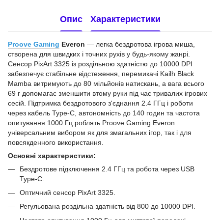
Опис
Характеристики
Proove Gaming
Everon
— легка бездротова ігрова миша,
створена для швидких і точних рухів у будь-якому жанрі.
Сенсор PixArt 3325 із роздільною здатністю до 10000 DPI
забезпечує стабільне відстеження, перемикачі Kailh Black
Mamba витримують до 80 мільйонів натискань, а вага всього
69 г допомагає зменшити втому руки під час тривалих ігрових
сесій. Підтримка бездротового з'єднання 2.4 ГГц і роботи
через кабель Type-C, автономність до 140 годин та частота
опитування 1000 Гц роблять Proove Gaming Everon
універсальним вибором як для змагальних ігор, так і для
повсякденного використання.
Основні характеристики:
Бездротове підключення 2.4 ГГц та робота через USB
Type-C.
Оптичний сенсор PixArt 3325.
Регульована роздільна здатність від 800 до 10000 DPI.