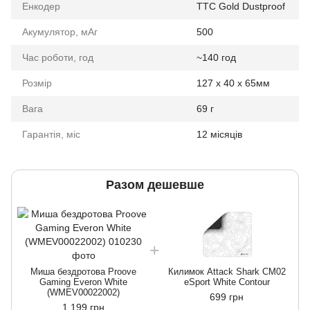
Енкодер
TTC Gold Dustproof
Акумулятор, мАг
500
Час роботи, год
~140 год
Розмір
127 x 40 x 65мм
Вага
69 г
Гарантія, міс
12 місяців
Разом дешевше
Миша бездротова Proove
Килимок Attack Shark CM02
Gaming Everon White
eSport White Contour
(WMEV00022002)
699 грн
1 199 грн