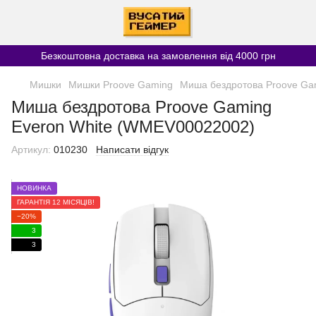
Безкоштовна доставка на замовлення від 4000 грн
Мишки
Мишки Proove Gaming
Миша бездротова Proove Ga
Миша бездротова Proove Gaming
Everon White (WMEV00022002)
Артикул:
010230
Написати відгук
НОВИНКА
ГАРАНТІЯ 12 МІСЯЦІВ!
−20%
3
3