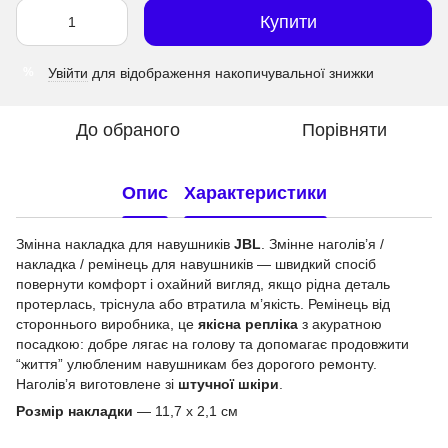
Купити
Увійти
для відображення накопичувальної знижки
%
До обраного
Порівняти
Опис
Характеристики
Змінна накладка для навушників
JBL
. Змінне наголів’я /
накладка / ремінець для навушників — швидкий спосіб
повернути комфорт і охайний вигляд, якщо рідна деталь
протерлась, тріснула або втратила м’якість. Ремінець від
стороннього виробника, це
якісна репліка
з акуратною
посадкою: добре лягає на голову та допомагає продовжити
“життя” улюбленим навушникам без дорогого ремонту.
Наголівʼя виготовлене зі
штучної шкіри
.
Розмір накладки
— 11,7 x 2,1 см