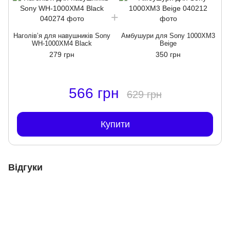
Наголівʼя для навушників Sony
Амбушури для Sony 1000XM3
Н
WH-1000XM4 Black
Beige
279 грн
350 грн
566 грн
629 грн
Купити
Відгуки