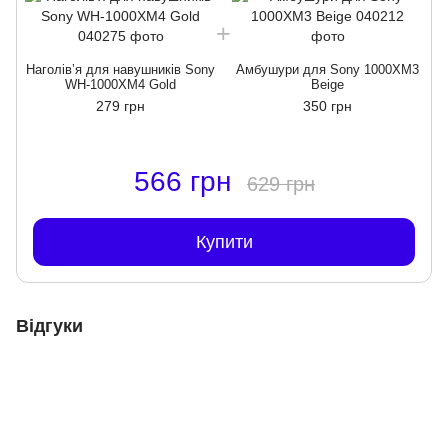
Наголівʼя для навушників Sony
Амбушури для Sony 1000XM3
Н
WH-1000XM4 Gold
Beige
279 грн
350 грн
566 грн
629 грн
Купити
Відгуки