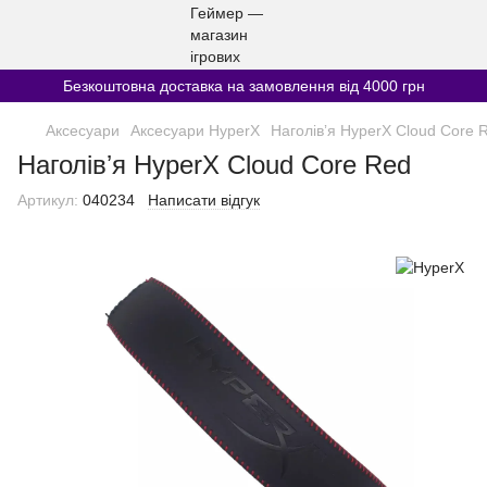
Безкоштовна доставка на замовлення від 4000 грн
Аксесуари
Аксесуари HyperX
Наголівʼя HyperX Cloud Core 
Наголівʼя HyperX Cloud Core Red
Артикул:
040234
Написати відгук