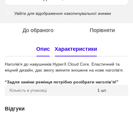
Увійти
для відображення накопичувальної знижки
%
До обраного
Порівняти
Опис
Характеристики
Наголівʼя до навушників HyperX Cloud Core. Еластичний та
міцний дизайн, дає змогу змінити зношене на нове наголівʼя.
“Задля заміни ремінця потрібно розібрати наголівʼя!”
Кількість в упаковці
1 шт.
Відгуки