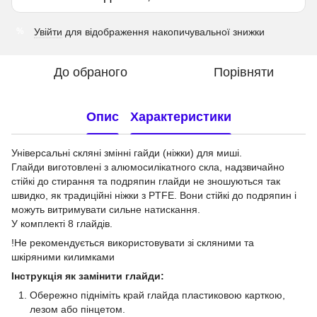
Увійти
для відображення накопичувальної знижки
%
До обраного
Порівняти
Опис
Характеристики
Універсальні скляні змінні гайди (ніжки) для миші.
Глайди виготовлені з алюмосилікатного скла, надзвичайно
стійкі до стирання та подряпин глайди не зношуються так
швидко, як традиційні ніжки з PTFE. Вони стійкі до подряпин і
можуть витримувати сильне натискання.
У комплекті 8 глайдів.
!Не рекомендується використовувати зі скляними та
шкіряними килимками
Інструкція як замінити глайди:
Обережно підніміть край глайда пластиковою карткою,
лезом або пінцетом.