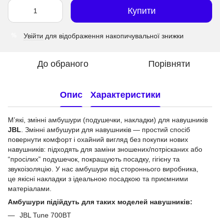
Купити
Увійти
для відображення накопичувальної знижки
%
До обраного
Порівняти
Опис
Характеристики
Мʼякі, змінні амбушури (подушечки, накладки) для навушників
JBL
. Змінні амбушури для навушників — простий спосіб
повернути комфорт і охайний вигляд без покупки нових
навушників: підходять для заміни зношених/потрісканих або
“просілих” подушечок, покращують посадку, гігієну та
звукоізоляцію. У нас амбушури від стороннього виробника,
це якісні накладки з ідеальною посадкою та приємними
матеріалами.
Амбушури підійдуть для таких моделей навушників:
JBL Tune 700BT