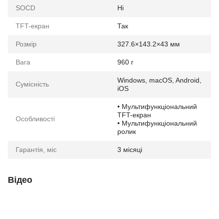
SOCD
Ні
TFT-екран
Так
Розмір
327.6×143.2×43 мм
Вага
960 г
Windows, macOS, Android,
Сумісність
iOS
• Мультифункціональний
TFT-екран
Особливості
• Мультифункціональний
ролик
Гарантія, міс
3 місяці
Відео