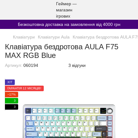
Безкоштовна доставка на замовлення від 4000 грн
Клавіатури
Клавіатури Aula
Клавіатура бездротова AULA F
Клавіатура бездротова AULA F75
MAX RGB Blue
Артикул:
060194
3 відгуки
ХІТ
ГАРАНТІЯ 12 МІСЯЦІВ!
−17%
3
3