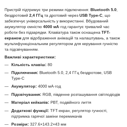
Пристрій підтримує три режими підключення:
Bluetooth 5.0
,
бездротовий
2,4 ГГц
та дротовий через
USB Type-C
, що
забезпечує універсальність у використанні. Вбудований
акумулятор ємністю
4000 мА
·год гарантує тривалий час
роботи без підзарядки. Клавіатура також оснащена
TFT-
екраном
для відображення анімацій та налаштувань, а також
мультифункціональним регулятором для керування гучністю
та підсвічуванням.
Важливі характеристики:
Кількість клавіш:
80
Підключення:
Bluetooth 5.0, 2,4 ГГц бездротове, USB
Type-C
Акумулятор:
4000 мА·год
Підсвічування:
RGB, південне розташування світлодіодів
Матеріал кейкапів:
PBT, подвійного лиття
Додаткові функції:
TFT-екран, регулятор гучності,
підтримка гарячої заміни перемикачів
Розміри:
327.6×143.2×43 мм