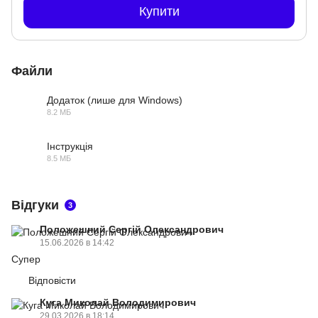
Купити
Файли
Додаток (лише для Windows)
8.2 МБ
ZIP
Інструкція
8.5 МБ
PDF
Відгуки
3
Положешний Сергій Олександрович
15.06.2026 в 14:42
Супер
Відповісти
Куга Миколай Володимирович
29.03.2026 в 18:14