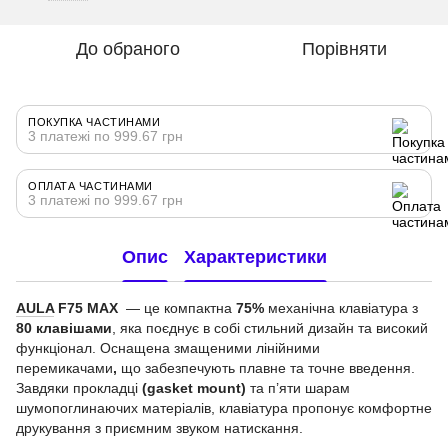
До обраного
Порівняти
ПОКУПКА ЧАСТИНАМИ
3 платежі по 999.67 грн
ОПЛАТА ЧАСТИНАМИ
3 платежі по 999.67 грн
Опис
Характеристики
AULA
F75 MAX
— це компактна
75%
механічна клавіатура з
80 клавішами
, яка поєднує в собі стильний дизайн та високий
функціонал. Оснащена змащеними лінійними
перемикачами
,
що забезпечують плавне та точне введення.
Завдяки прокладці
(gasket mount)
та п’яти шарам
шумопоглинаючих матеріалів, клавіатура пропонує комфортне
друкування з приємним звуком натискання.