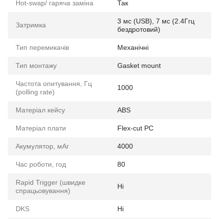
Hot-swap/ гаряча заміна
Так
3 мс (USB), 7 мс (2.4Ггц
Затримка
бездротовий)
Тип перемикачів
Механічні
Тип монтажу
Gasket mount
Частота опитування, Гц
1000
(polling rate)
Матеріал кейсу
ABS
Матеріал плати
Flex-cut PC
Акумулятор, мАг
4000
Час роботи, год
80
Rapid Trigger (швидке
Ні
спрацьовування)
DKS
Ні