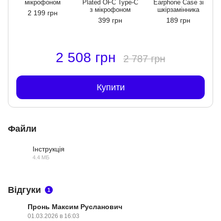
мікрофоном
Plated OFC Type-C
Earphone Case зі
з мікрофоном
шкірзамінника
2 199 грн
399 грн
189 грн
2 508 грн
2 787 грн
Купити
Файли
Інструкція
4.4 МБ
DOCX
Відгуки
1
Пронь Максим Русланович
01.03.2026 в 16:03