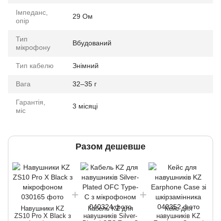
Імпеданс,
29 Ом
опір
Тип
Вбудований
мікрофону
Тип кабелю
Знімний
Вага
32–35 г
Гарантія,
3 місяці
міс
Разом дешевше
Навушники KZ
Кабель KZ для
Кейс для
ZS10 Pro X Black з
навушників Silver-
навушників KZ