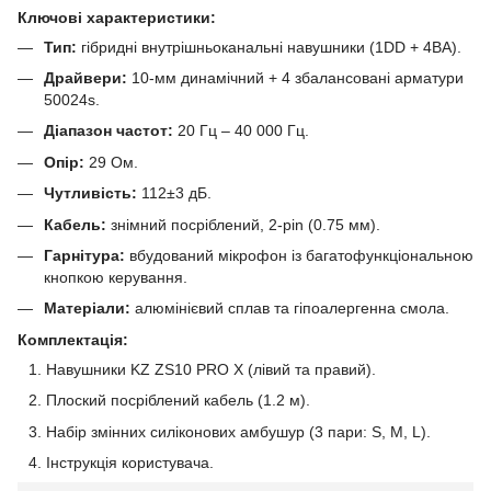
Ключові характеристики:
Тип:
гібридні внутрішньоканальні навушники (1DD + 4BA).
Драйвери:
10-мм динамічний + 4 збалансовані арматури
50024s.
Діапазон частот:
20 Гц – 40 000 Гц.
Опір:
29 Ом.
Чутливість:
112±3 дБ.
Кабель:
знімний посріблений, 2-pin (0.75 мм).
Гарнітура:
вбудований мікрофон із багатофункціональною
кнопкою керування.
Матеріали:
алюмінієвий сплав та гіпоалергенна смола.
Комплектація:
Навушники KZ ZS10 PRO X (лівий та правий).
Плоский посріблений кабель (1.2 м).
Набір змінних силіконових амбушур (3 пари: S, M, L).
Інструкція користувача.