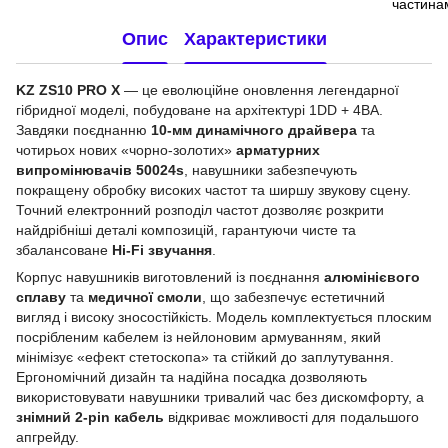
Опис
Характеристики
KZ ZS10 PRO X
— це еволюційне оновлення легендарної
гібридної моделі, побудоване на архітектурі 1DD + 4BA.
Завдяки поєднанню
10-мм динамічного драйвера
та
чотирьох нових «чорно-золотих»
арматурних
випромінювачів 50024s
, навушники забезпечують
покращену обробку високих частот та ширшу звукову сцену.
Точний електронний розподіл частот дозволяє розкрити
найдрібніші деталі композицій, гарантуючи чисте та
збалансоване
Hi-Fi звучання
.
Корпус навушників виготовлений із поєднання
алюмінієвого
сплаву
та
медичної смоли
, що забезпечує естетичний
вигляд і високу зносостійкість. Модель комплектується плоским
посрібленим кабелем із нейлоновим армуванням, який
мінімізує «ефект стетоскопа» та стійкий до заплутування.
Ергономічний дизайн та надійна посадка дозволяють
використовувати навушники тривалий час без дискомфорту, а
знімний 2-pin кабель
відкриває можливості для подальшого
апгрейду.