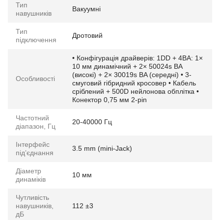
Тип
Вакуумні
навушників
Тип
Дротовий
підключення
• Конфігурація драйверів: 1DD + 4BA: 1×
10 мм динамічний + 2× 50024s BA
(високі) + 2× 30019s BA (середні) • 3-
Особливості
смуговий гібридний кросовер • Кабель
сріблений + 500D нейлонова обплітка •
Конектор 0,75 мм 2-pin
Частотний
20-40000 Гц
діапазон, Гц
Інтерфейс
3.5 mm (mini-Jack)
підʼєднання
Діаметр
10 мм
динаміків
Чутливість
навушників,
112 ±3
дБ